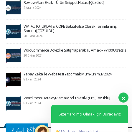
Review Alanı Eksik – Ürün Snippet Hatası [Çözüldü]
2 Aralık 2024
WP_AUTO_UPDATE_CORE Sabiti False Olarak Tanımlanmış
Sorunu [ÇÖZÜLDÜ]
28 Ekim 2024
WooCommerce Döviz İle Satış Yaparak TL Almak – %100 Ücretsiz
20 Ekim 2024
Yapay Zeka ile Websitesi Yaptırmak Mümkün mü? 2024
8 Ekim 2024
WordPress Hata Ayıklama Modu Nasıl Açılır? [Çözüldü]
8 Ekim 2024
Size Yardımcı Olmak İçin Buradayız
HIZLI ERİŞİM
Merhaba, Hoşgeldiniz