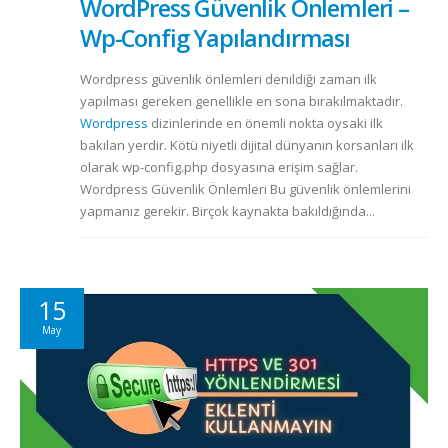
WordPress Güvenlik Önlemleri –
Wp-Config Yapılandırması
Wordpress güvenlik önlemleri denildiği zaman ilk
yapılması gereken genellikle en sona bırakılmaktadır.
Wordpress
dizinlerinde en önemli nokta oysaki ilk
bakılan yerdir. Kötü niyetli dijital dünyanın korsanları ilk
olarak wp-config.php dosyasına erişim sağlar.
Wordpress Güvenlik Önlemleri Bu güvenlik önlemlerini
yapmanız gerekir. Birçok kaynakta bakıldığında...
15
May