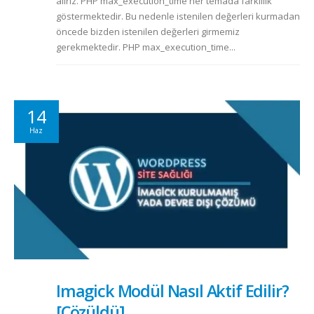
alırız. PHP max_execution_time her temada farklılık
göstermektedir. Bu nedenle istenilen değerleri kurmadan
öncede bizden istenilen değerleri girmemiz
gerekmektedir. PHP max_execution_time...
14
Haz
Imagick Modül Nasıl Aktif Edilir?
[Çözüldü]