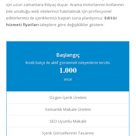
için uzun zamanlara ihtiyaç duyar. Arama motorlarının botlarının
bile unuttuğu web sitelerinizi hatırlatmak için profesyonel
editörlerimiz ile içeriklerinizi baştan sona planlıyoruz.
Editör
hizmeti fiyatları
taleplere göre değişiklikler gösterir.
Başlangıç
Kısıtlı bütçe ile aktif görünmek isteyenlerin tercihi.
1.000
AYLIK
Özgün İçerik Üretimi
Semantik Makale Üretimi
SEO Uyumlu Makale
İçerik Görsellerinin Tasarımı