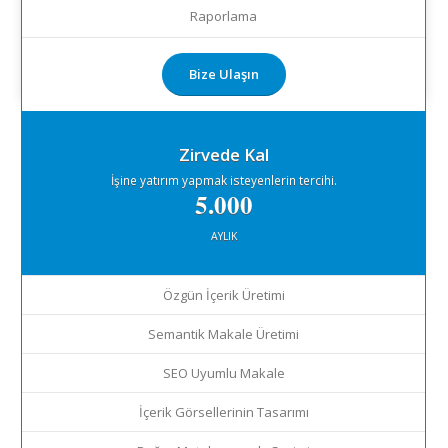
Raporlama
Bize Ulaşın
Zirvede Kal
İşine yatırım yapmak isteyenlerin tercihi.
5.000
AYLIK
Özgün İçerik Üretimi
Semantik Makale Üretimi
SEO Uyumlu Makale
İçerik Görsellerinin Tasarımı