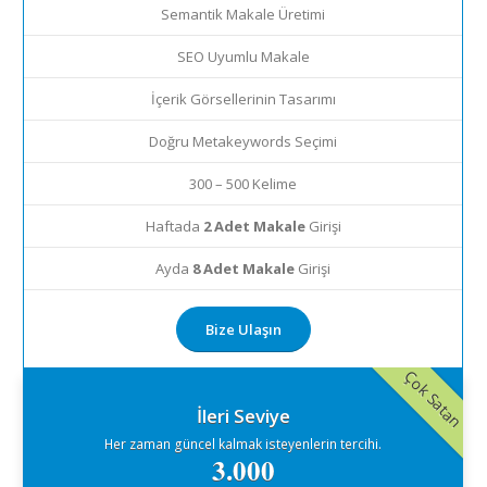
Semantik Makale Üretimi
SEO Uyumlu Makale
İçerik Görsellerinin Tasarımı
Doğru Metakeywords Seçimi
300 – 500 Kelime
Haftada
2 Adet Makale
Girişi
Ayda
8 Adet Makale
Girişi
Bize Ulaşın
Çok Satan
İleri Seviye
Her zaman güncel kalmak isteyenlerin tercihi.
3.000