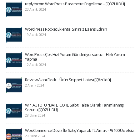
replytocom WordPress Parametre Engelleme – [ÇÖZÜLDÜ]
23 Aralık 2024
WordPress Rocket Eklentisi Sınırsız Lisans Edinin
19 Aralık 2024
WordPress Çok Hızlı Yorum Gönderiyorsunuz – Hızlı Yorum
Yapma
12 Aralık 2024
Review Alanı Eksik – Ürün Snippet Hatası [Çözüldü]
2 Aralık 2024
WP_AUTO_UPDATE_CORE Sabiti False Olarak Tanımlanmış
Sorunu [ÇÖZÜLDÜ]
28 Ekim 2024
WooCommerce Döviz İle Satış Yaparak TL Almak – %100 Ücretsiz
20 Ekim 2024