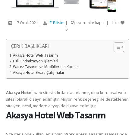
Akasya
17 Ocak 2021
E-Bilisim
yorumlar kapalı
Like:
Hotel
0
için
İÇERİK BAŞLIKLARI
Akasya Hotel Web Tasarım
Full Optimizasyon İşlemleri
Warez Tasarım ve Modüllerden Kaçının
Akasya Hotel Ekstra Çalışmalar
Akasya Hotel
, web sitesi sıfırdan tasarlanmış olup kurumsal web
sitesi olarak dizayn edilmiştir. Milyon renk seçeneği ile desteklenen
site yeni nesil, modern altyapıda dizayn edilmiştir.
Akasya Hotel Web Tasarım
Site içerisinde kullanılan altyapı
Wordpress
.
Tasarım aşamasında