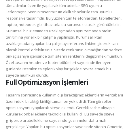
tüm adımlar özen ile yapılarak tüm adımlar SEO uyumlu
ilerlenmiştir. Sitenin tasarımı tüm akıllı cihazlar ile tam uyumlu
responsive tasarımdır. Bu yüzden tüm telefonlardan, tabletlerden,
laptop, notebook gibi cihazlarla da sorunsuz olarak görüntülebilir.
Kurumsal bir izlenimden uzaklaşmadan aynı zamanda otelin
tanıtımına yönelik bir çalışma yapılmıştır. Kurumsallıktan
uzaklaşmadan yapılan bu çalışmayı referans linkine giderek canlı
olarak kontrol edebilirsiniz. Sitede renk sınırı olmadığından sadece
birkaç saniye içerisinde tüm sitenin renklerini değiştirmek mümkün.
Özel tasarım header ve footer bölümleri sayesinde ilerleyen
günlerde istenilen talepleri kolay bir şekilde revize etmek bu
sayede mümkün olundu.
Full Optimizasyon İşlemleri
Tasarım sonrasında kullanım dışı bıraktığımız eklentilerin veritabanı
üzerindeki bıraktığı kirliliği tamamen yok edildi. Tüm görseller
optimizasyonu yapılarak siteye eklendi. Gerekli cache altyapısı
kurularak önbellekleme teknolojisi kullanıldı. Bu sayede siteye
girişlerde arabellekleme sayesinde gezinmeler daha hızlı
gerçekleşir. Yapılan bu optimizasyonlar sayesinde sitenin Gtmetrix,