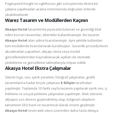
Pagespeed Insight ve Lighthouse gibi sonuçlarında ekstra bir
çalışma yapılmadan arama motorlarında doğrudan önlerde
çıkabilmektedir.
Warez Tasarım ve Modüllerden Kaçının
Akasya Hotel
tasarımında piyasada bulunan ve güvenliği ihlal
eden korsan tasarımlar, eklentiler kullanılmamıştır. Bu tasarım
Akasya Hotel
alan adına lisanslanmıştır. Aynı şekilde kullanılan
tüm modüllerde lisanslanarak kurulmuştur. Güvenlik prosedürlerini
aksatmadan yaparken, altyapı, tema veya modül
güncellemelerinden kaynaklanacak açıkları da otomatik
yedekleme ve güncelleme talimatlarıyla örtpas edildi.
Akasya Hotel Ekstra Çalışmalar
Sitenin logo, seo, içerik yönetimi, fotoğraf çalışmaları, grafik
tasarımlarına kadar birçok çalışması
E-Bilişim
tarafından
yapılmıştır. Toplamda 10 farklı sayfa tasarımı yapılarak içerik seo, iç
linkleme ve sosyal pimleme çalışmaları yapılmıştır. Web sitesinin
altyapısı son derece güçlendirilmiş olup, bölgesel rakiplerin
tamamının SEO bazlı ve tasarımsal olarak önüne geçilmiştir.
Akasya Hotel
resmi web sitesi üzerinden daha fazla detaya