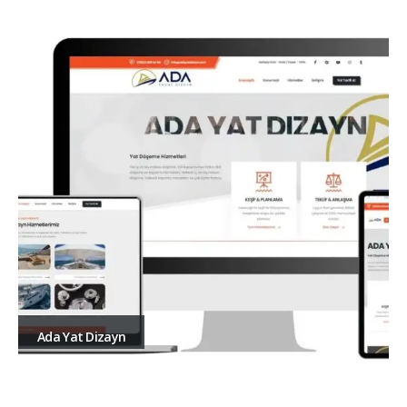
Ada Yat Dizayn
Size Yardımcı Olmak İçin Buradayız